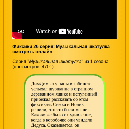
Фиксики 26 серия: Музыкальная шкатулка
смотреть онлайн
Серия "
Музыкальная шкатулка
" из 1 сезона
(просмотров: 4701)
ДимДимыч у папы в кабинете
услыхал шуршание в странном
деревянном ящике и испуганный
прибежал рассказать об этом
фиксикам. Симка и Нолик
решили, что это были мыши.
Каково же было их удивление,
когда в коробочке они увидели
Дедуса. Оказывается, он