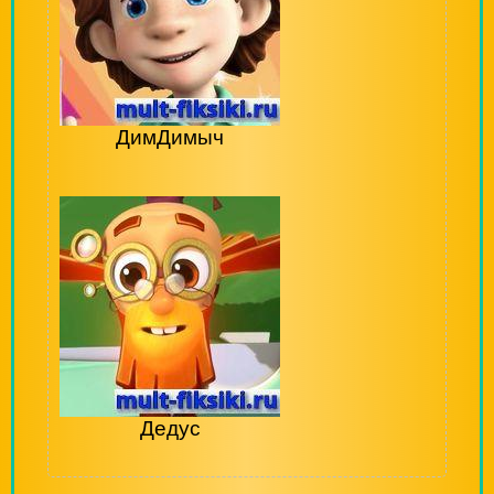
ДимДимыч
Дедус