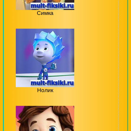
Симка
Нолик