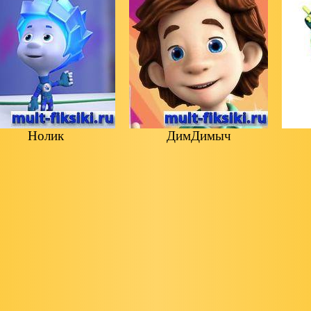
Нолик
ДимДимыч