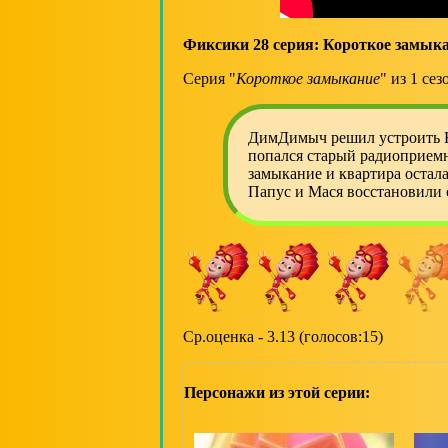
Фиксики 28 серия: Короткое замык
Серия "
Короткое замыкание
" из 1 се
ДимДимыч решил устроить Н
попался старый радиоприемн
замыкание и квартира остала
Папус и Мася восстановили 
Ср.оценка - 3.13 (голосов:15)
Персонажи из этой серии: