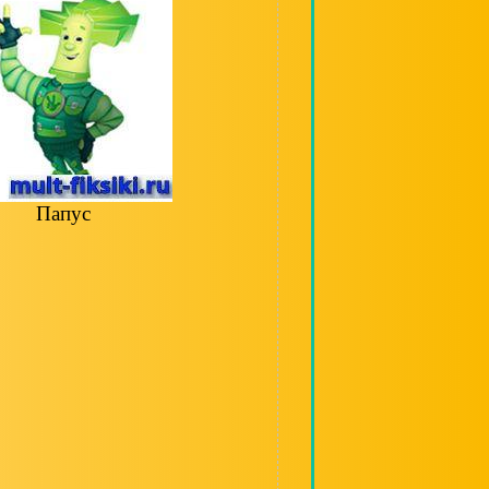
Папус