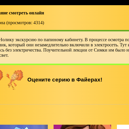
ание смотреть онлайн
зона (просмотров: 4314)
олику экскурсию по папиному кабинету. В процессе осмотра по
ик, который они незамедлительно включили в электросеть. Тут 
сь без электричества. Поучительной лекции от Симки им было не
свет.