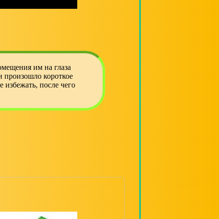
мещения им на глаза
и произошло короткое
 избежать, после чего