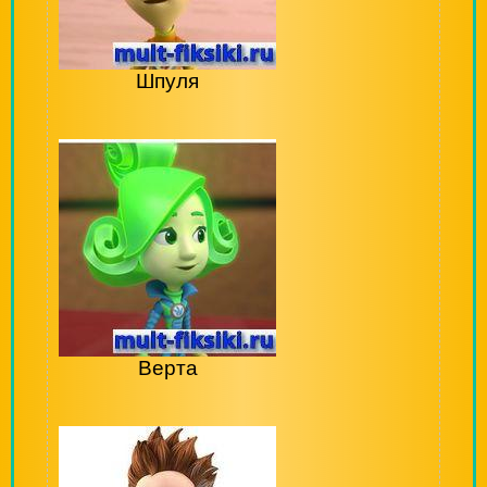
Шпуля
Верта