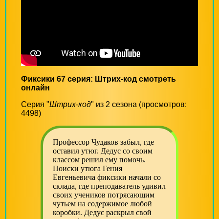
Фиксики 67 серия: Штрих-код смотреть
онлайн
Серия "
Штрих-код
" из 2 сезона (просмотров:
4498)
Профессор Чудаков забыл, где
оставил утюг. Дедус со своим
классом решил ему помочь.
Поиски утюга Гения
Евгеньевича фиксики начали со
склада, где преподаватель удивил
своих учеников потрясающим
чутьем на содержимое любой
коробки. Дедус раскрыл свой