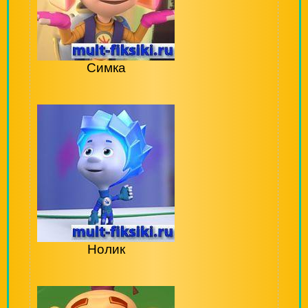
Симка
Нолик