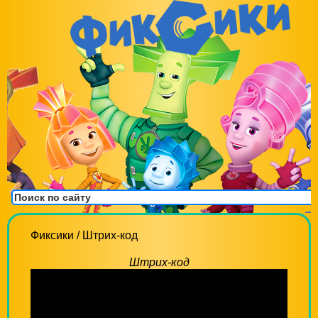
Фиксики
/
Штрих-код
Штрих-код